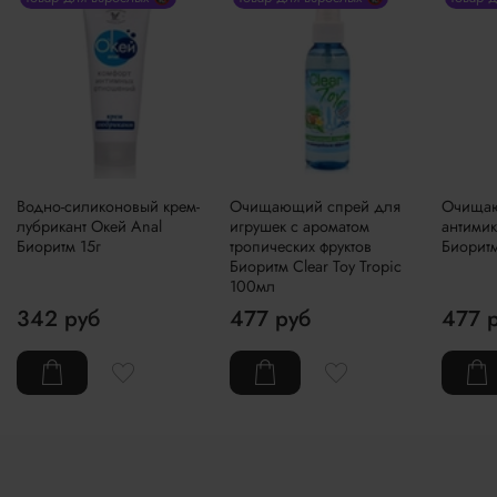
Водно-силиконовый крем-
Очищающий спрей для
Очищаю
лубрикант Окей Anal
игрушек с ароматом
антими
Биоритм 15г
тропических фруктов
Биоритм
Биоритм Clear Toy Tropic
100мл
342 руб
477 руб
477 