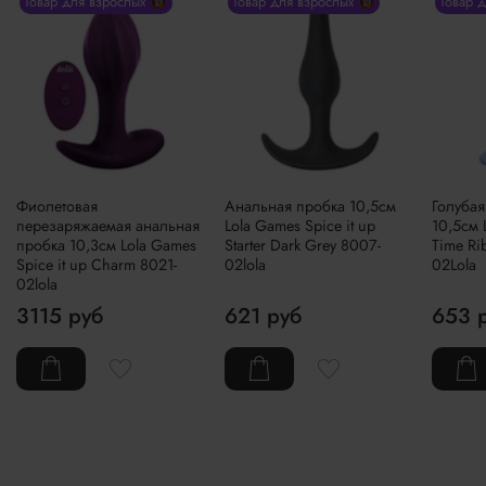
Товар для взрослых 🔞
Товар для взрослых 🔞
Товар 
Фиолетовая
Анальная пробка 10,5см
Голубая
перезаряжаемая анальная
Lola Games Spice it up
10,5см 
пробка 10,3см Lola Games
Starter Dark Grey 8007-
Time Ri
Spice it up Charm 8021-
02lola
02Lola
02lola
3115 руб
621 руб
653 