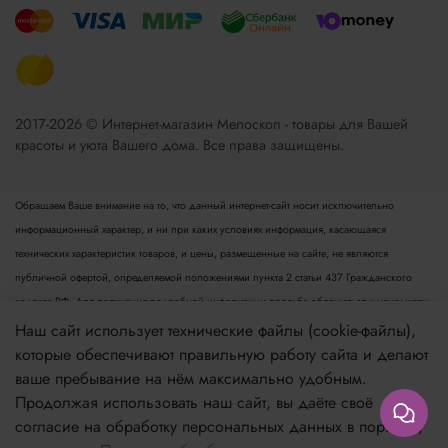
2017-2026 © Интернет-магазин Мелоскоп - товары для Вашей
красоты и уюта Вашего дома. Все права защищены.
Обращаем Ваше внимание на то, что данный интернет-сайт носит исключительно
информационный характер, и ни при каких условиях информация, касающаяся
технических характеристик товаров, и цены, размещенные на сайте, не являются
публичной офертой, определяемой положениями пункта 2 статьи 437 Гражданского
кодекса РФ. Для получения подробной информации просьба обращаться к менеджеру.
Опубликованная на данном сайте информация может быть изменена в любое время без
Наш сайт использует технические файлы (cookie-файлы),
предварительного уведомления.
которые обеспечивают правильную работу сайта и делают
ваше пребывание на нём максимально удобным.
Если вы заметили ошибку в описании, пожалуйста, сообщите нам по адресу
Продолжая использовать наш сайт, вы даёте своё
zakaz@meloskop.ru
согласие на обработку персональных данных в порядке,