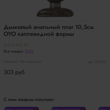
Дымчатый анальный плаг 10,5см
OYO каплевидной формы
(0)
Все товары:
OYO
Наличие:
Нет в наличии
арт.
204197
303 руб
С этим товаром покупают
Товар для взрослых 🔞
Товар для взрослых 🔞
Товар 