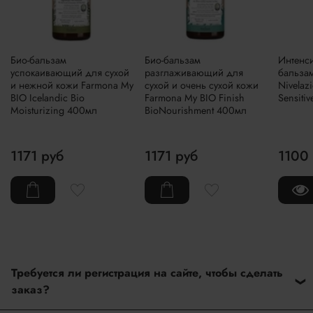
Био-бальзам
Био-бальзам
Интенс
успокаивающий для сухой
разглаживающий для
бальзам
и нежной кожи Farmona My
сухой и очень сухой кожи
Nivelaz
BIO Icelandic Bio
Farmona My BIO Finish
Sensiti
Moisturizing 400мл
BioNourishment 400мл
1171 руб
1171 руб
1100
Требуется ли регистрация на сайте, чтобы сделать
заказ?