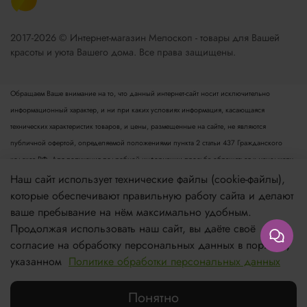
2017-2026 © Интернет-магазин Мелоскоп - товары для Вашей
красоты и уюта Вашего дома. Все права защищены.
Обращаем Ваше внимание на то, что данный интернет-сайт носит исключительно
информационный характер, и ни при каких условиях информация, касающаяся
технических характеристик товаров, и цены, размещенные на сайте, не являются
публичной офертой, определяемой положениями пункта 2 статьи 437 Гражданского
кодекса РФ. Для получения подробной информации просьба обращаться к менеджеру.
Опубликованная на данном сайте информация может быть изменена в любое время без
Наш сайт использует технические файлы (cookie-файлы),
предварительного уведомления.
которые обеспечивают правильную работу сайта и делают
ваше пребывание на нём максимально удобным.
Если вы заметили ошибку в описании, пожалуйста, сообщите нам по адресу
Продолжая использовать наш сайт, вы даёте своё
zakaz@meloskop.ru
согласие на обработку персональных данных в порядке,
указанном
Политике обработки персональных данных
Нет в наличии
Понятно