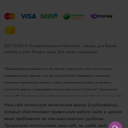
2017-2026 © Интернет-магазин Мелоскоп - товары для Вашей
красоты и уюта Вашего дома. Все права защищены.
Обращаем Ваше внимание на то, что данный интернет-сайт носит исключительно
информационный характер, и ни при каких условиях информация, касающаяся
технических характеристик товаров, и цены, размещенные на сайте, не являются
публичной офертой, определяемой положениями пункта 2 статьи 437 Гражданского
кодекса РФ. Для получения подробной информации просьба обращаться к менеджеру.
Опубликованная на данном сайте информация может быть изменена в любое время без
Наш сайт использует технические файлы (cookie-файлы),
предварительного уведомления.
которые обеспечивают правильную работу сайта и делают
ваше пребывание на нём максимально удобным.
Если вы заметили ошибку в описании, пожалуйста, сообщите нам по адресу
Продолжая использовать наш сайт, вы даёте своё