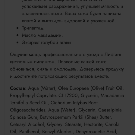
успокаивает раздражения, улучшает мягкость и
эластичность кожи. Ваша кожа будет напитана
влагой и выглядеть здоровой и ухоженной.
Трипептид
Масло макадамии,
Экстракт голубой агавы
Ощутите мощь профессионального ухода с Лифтинг
кислотным пилингом. Позвольте вашей коже
обновиться, сиять и омолодеть. Доверьтесь продукту
и достигните потрясающих результатов вместе.
Состав
: Aqua (Water), Olea Europaea (Olive) Fruit Oil,
Propylheptyl Caprylate, CI 17200, Glycerin, Macadamia
Ternifolia Seed Oil, Cichorium Intybus Root
Oligosaccharides, Aqua (Water), Glycerin, Caesalpinia
Spinosa Gum, Butyrospermum Parkii (Shea) Butter,
Cetearyl Alcohol, Glyceryl Stearate, Hectorite, Canola
Oil, Panthenol, Benzyl Alcohol, Dehydroacetic Acid,