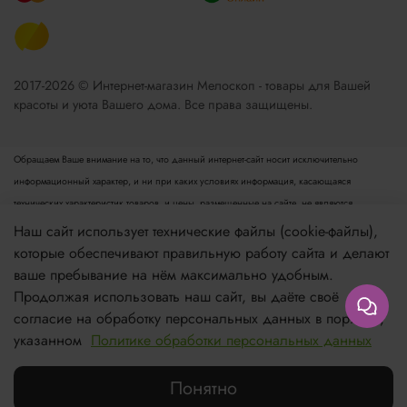
2017-2026 © Интернет-магазин Мелоскоп - товары для Вашей
красоты и уюта Вашего дома. Все права защищены.
Обращаем Ваше внимание на то, что данный интернет-сайт носит исключительно
информационный характер, и ни при каких условиях информация, касающаяся
технических характеристик товаров, и цены, размещенные на сайте, не являются
публичной офертой, определяемой положениями пункта 2 статьи 437 Гражданского
Наш сайт использует технические файлы (cookie-файлы),
кодекса РФ. Для получения подробной информации просьба обращаться к менеджеру.
которые обеспечивают правильную работу сайта и делают
Опубликованная на данном сайте информация может быть изменена в любое время без
ваше пребывание на нём максимально удобным.
предварительного уведомления.
Продолжая использовать наш сайт, вы даёте своё
согласие на обработку персональных данных в порядке,
Если вы заметили ошибку в описании, пожалуйста, сообщите нам по адресу
указанном
Политике обработки персональных данных
zakaz@meloskop.ru
Понятно