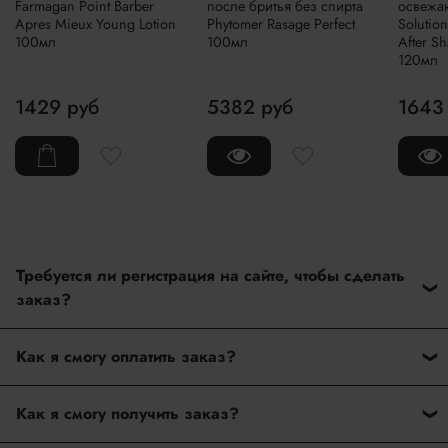
Farmagan Point Barber
после бритья без спирта
освежаю
Apres Mieux Young Lotion
Phytomer Rasage Perfect
Solutio
100мл
100мл
After S
120мл
1429 руб
5382 руб
1643
Требуется ли регистрация на сайте, чтобы сделать
заказ?
Нет. На нашем сайте нет регистрации при оформлении
Как я смогу оплатить заказ?
заказ. Вам достаточно ввести только данные при
оформлении покупки.
После оформления заказа дождитесь подтверждение
Как я смогу получить заказ?
наличие товара от нашего менеджера. Как только мы
подтвердим наличие товара, то сразу пришлем ссылку на