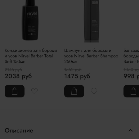
Кондиционер для бороды
Шампунь для бороды и
Бальзам
и усов Nirvel Barber Total
усов Nirvel Barber Shampoo
бороды 
Soft 150мл
250мл
Barber 
2145 руб
1552 руб
1050 р
2038 руб
1475 руб
998 
Описание