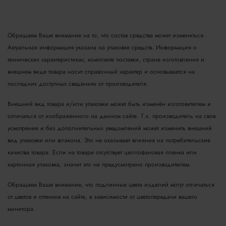
Обращаем Ваше внимание на то, что состав средства может измениться.
Актуальная информация указана на упаковке средств. Информация о
технических характеристиках, комплекте поставки, стране изготовления и
внешнем виде товара носит справочный характер и основывается на
последних доступных сведениях от производителя.
Внешний вид товара и/или упаковки может быть изменён изготовителем и
отличаться от изображенного на данном сайте. Т.к. производитель на свое
усмотрение и без дополнительных уведомлений может изменить внешний
вид упаковки или флакона. Это не оказывает влияния на потребительские
качества товара.
Если на товаре отсутствует целлофановая пленка или
картонная упаковка, значит это не предусмотрено производителем.
Обращаем Ваше внимание, что подлинные цвета изделий могут отличаться
от цветов и оттенков на сайте, в зависимости от цветопередачи вашего
монитора.