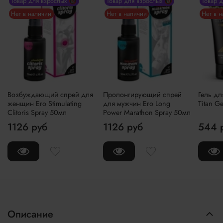
Товар для взрослых 🔞
Товар для взрослых 🔞
Товар 
Нет в наличии
Нет в наличии
Нет в 
Возбуждающий спрей для
Пролонгирующий спрей
Гель дл
женщин Ero Stimulating
для мужчин Ero Long
Titan G
Clitoris Spray 50мл
Power Marathon Spray 50мл
1126 руб
1126 руб
544 
Описание