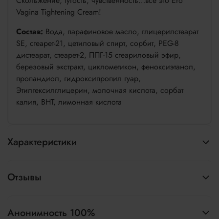
Скольжение, тугость, чувственность…всё это Ero
Vagina Tightening Cream!
Состав:
Вода, парафиновое масло, глицерилстеарат
SE, стеарет-21, цетиловый спирт, сорбит, PEG-8
дистеарат, стеарет-2, ППГ-15 стеариловый эфир,
березовый экстракт, циклометикон, феноксиэтанол,
пропандиол, гидроксипропил гуар,
Этилгексилглицерин, молочная кислота, сорбат
калия, BHT, лимонная кислота
Характеристики
Отзывы
Анонимность 100%