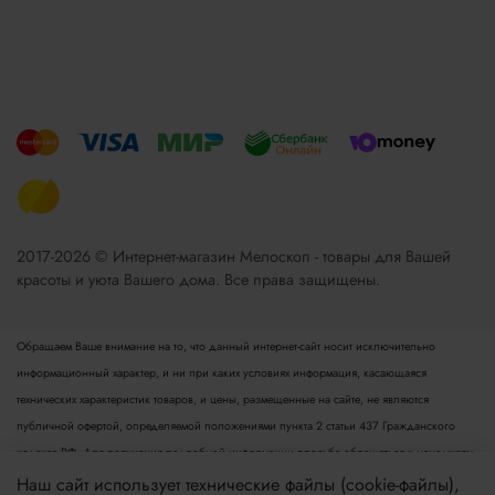
2017-2026 © Интернет-магазин Мелоскоп - товары для Вашей
красоты и уюта Вашего дома. Все права защищены.
Обращаем Ваше внимание на то, что данный интернет-сайт носит исключительно
информационный характер, и ни при каких условиях информация, касающаяся
технических характеристик товаров, и цены, размещенные на сайте, не являются
публичной офертой, определяемой положениями пункта 2 статьи 437 Гражданского
кодекса РФ. Для получения подробной информации просьба обращаться к менеджеру.
Опубликованная на данном сайте информация может быть изменена в любое время без
Наш сайт использует технические файлы (cookie-файлы),