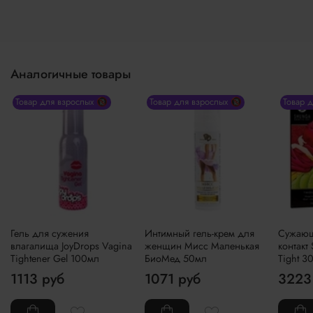
Аналогичные товары
Товар для взрослых 🔞
Товар для взрослых 🔞
Товар 
Гель для сужения
Интимный гель-крем для
Сужающ
влагалища JoyDrops Vagina
женщин Мисс Маленькая
контакт
Tightener Gel 100мл
БиоМед 50мл
Tight 3
1113 руб
1071 руб
3223