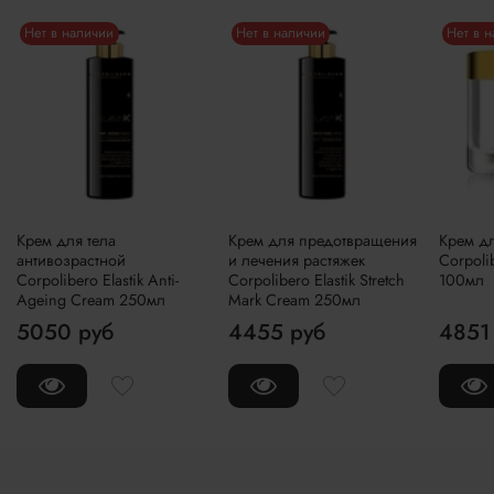
Нет в наличии
Нет в наличии
Нет в 
Крем для тела
Крем для предотвращения
Крем дл
антивозрастной
и лечения растяжек
Corpoli
Corpolibero Elastik Anti-
Corpolibero Elastik Stretch
100мл
Ageing Cream 250мл
Mark Cream 250мл
5050 руб
4455 руб
4851