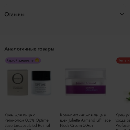
Отзывы
Аналогичные товары
Картой дешевле 😁
Нет в 
Крем для лица с
Крем-лифтинг для лица и
Крем у
Ретинолом 0,5% Optime
шеи Juliette Armand Lift Face
ухода з
Base Encapsulated Retinol
Neck Cream 50мл
Profess