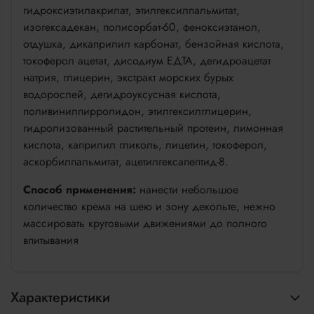
гидроксиэтилакрилат, этилгексилпальмитат,
изогексадекан, полисорбат-60, феноксиэтанол,
отдушка, дикаприлил карбонат, бензойная кислота,
токоферол ацетат, дисодиум ЕДТА, дегидроацетат
натрия, глицерин, экстракт морских бурых
водорослей, дегидроуксусная кислота,
поливинилпирролидон, этилгексилглицерин,
гидролизованный растительный протеин, лимонная
кислота, каприлил гликоль, лицетин, токоферол,
аскорбилпальмитат, ацетилгексапептид-8.
Способ применения:
нанести небольшое
количество крема на шею и зону декольте, нежно
массировать круговыми движениями до полного
впитывания
Характеристики