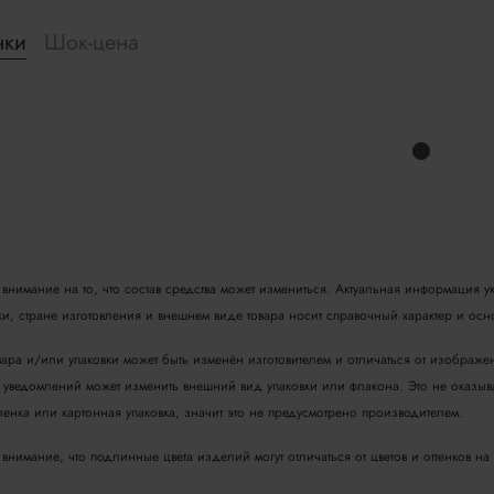
нки
Шок-цена
нимание на то, что состав средства может измениться. Актуальная информация ук
вки, стране изготовления и внешнем виде товара носит справочный характер и ос
ара и/или упаковки может быть изменён изготовителем и отличаться от изображен
уведомлений может изменить внешний вид упаковки или флакона. Это не оказывае
енка или картонная упаковка, значит это не предусмотрено производителем.
нимание, что подлинные цвета изделий могут отличаться от цветов и оттенков на 