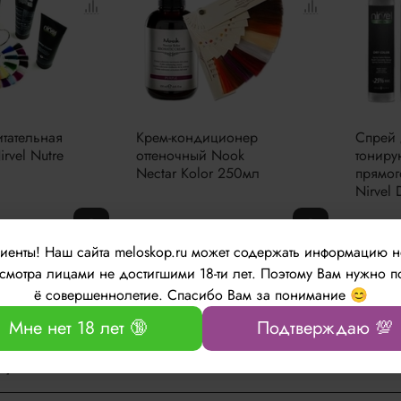
итательная
Крем-кондиционер
Спрей 
irvel Nutre
оттеночный Nook
тониру
Nectar Kolor 250мл
прямог
Nirvel
руб
2806 руб
19
От
От
лиенты!
Наш сайта meloskop.ru может содержать информацию 
мотра лицами не достигшими 18-ти лет. Поэтому Вам нужно п
ё совершеннолетие. Спасибо Вам за понимание 😊
 ли регистрация на сайте, чтобы сделать заказ?
Мне нет 18 лет 🔞
Подтверждаю 💯
ашем сайте нет регистрации при оформлении заказ. Вам доста
огу оплатить заказ?