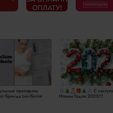
ляем номера отправления вместе с официальным сайтом трансп
ульные препараты
❄🎄🎅🏻🎁🎄❄ С насту
 от бренда LeviSsime
Новым Годом 2025!!!