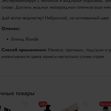
Экспериментируй с техникой и модными образами, зат
снова. Достичь модных незаурядных оттенков еще нико
Дай волю творчеству! Неброский, но мгновенный цвет
Оттенок:
Блонд Blonde
Способ применения:
Нанеси, прочеши, подсуши и у
интенсивности цвета нанеси несколько слоев спрея.
чные товары
-22%
Нет в 