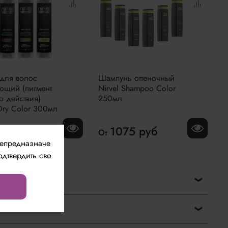
для волос
Шампунь оттеночный
ющий (пигмент
Nirvel Shampoo Color
о действия)
250мл
 Dry Color 300мл
49 руб
1075 руб
От
непредназначе
одтвердить сво
точно ввести только данные при оформлении покупки.