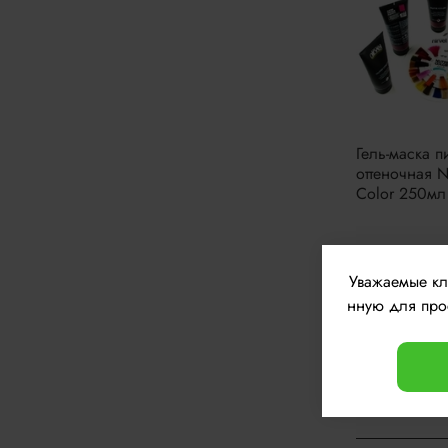
Гель-маска п
оттеночная N
Color 250мл
1637 
От
Уважаемые к
нную для прос
Требуется
Нет. На н
Как я см