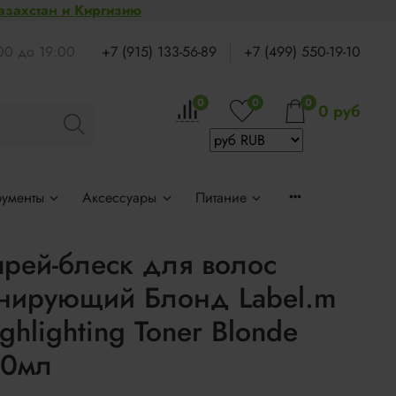
Казахстан и Киргизию
:00 до 19:00
+7 (915) 133-56-89
+7 (499) 550-19-10
0
0
0
0 руб
рументы
Аксессуары
Питание
рей-блеск для волос
онирующий Блонд Label.m
ghlighting Toner Blonde
50мл