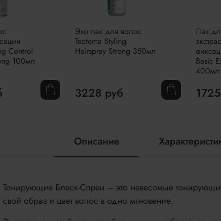
ос
Эко лак для волос
Лак дл
ксации
Teotema Styling
экстра
ng Control
Hairspray Strong 350мл
фиксаци
rong 100мл
Basic E
400мл
б
3228 руб
1725
Описание
Характеристи
Тонирующие Блеск-Спреи – это невесомые тонирующие
свой образ и цвет волос в одно мгновение.