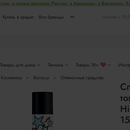
ссии, в новые регионы России, в Армению, в Беларусь, 
Купить в кредит
Все бренды
пон-пят с 10
Товары для дома
Техника
Товары 18+ 💖
Инст
Косметика
Волосы
Оттеночные средства
Сп
т
Hi
1