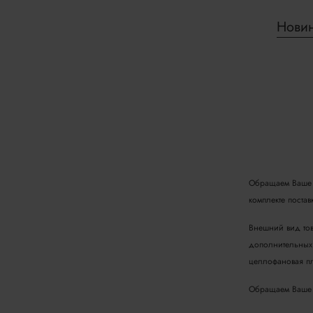
Нови
Обращаем Ваше в
комплекте поста
Внешний вид тов
дополнительных 
целлофановая пл
Обращаем Ваше в