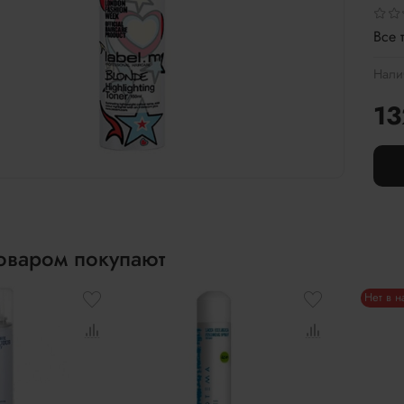
Все 
Нали
13
товаром покупают
Нет в 