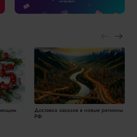
ортной компании, которой осуществляется доставка.
пающим
Доставка заказов в новые регионы
Н
РФ
П
у