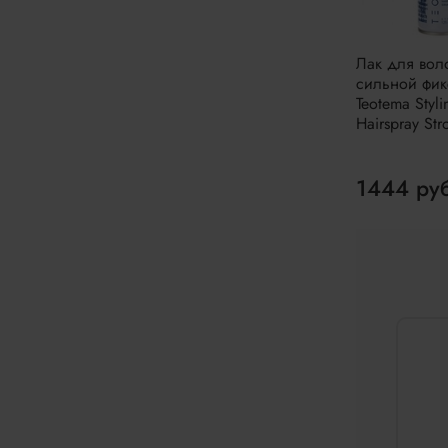
Лак для вол
сильной фи
Teotema Styli
Hairspray St
1444 ру