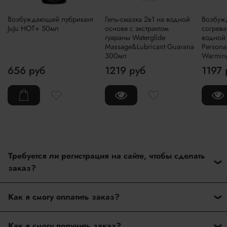
Возбуждающий лубрикант
Гель-смазка 2в1 на водной
Возбу
JuJu HOT+ 50мл
основе с экстрактом
согрев
гуараны Waterglide
водной 
Massage&Lubricant Guarana
Persona
300мл
Warmin
656 руб
1219 руб
1197 
Требуется ли регистрация на сайте, чтобы сделать
заказ?
Нет. На нашем сайте нет регистрации при оформлении
Как я смогу оплатить заказ?
заказ. Вам достаточно ввести только данные при
оформлении покупки.
После оформления заказа дождитесь подтверждение
Как я смогу получить заказ?