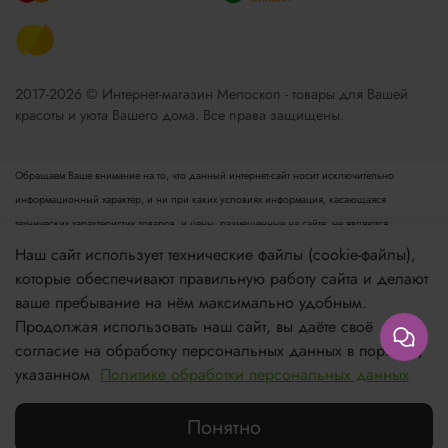
2017-2026 © Интернет-магазин Мелоскоп - товары для Вашей
красоты и уюта Вашего дома. Все права защищены.
Обращаем Ваше внимание на то, что данный интернет-сайт носит исключительно
информационный характер, и ни при каких условиях информация, касающаяся
технических характеристик товаров, и цены, размещенные на сайте, не являются
публичной офертой, определяемой положениями пункта 2 статьи 437 Гражданского
Наш сайт использует технические файлы (cookie-файлы),
кодекса РФ. Для получения подробной информации просьба обращаться к менеджеру.
которые обеспечивают правильную работу сайта и делают
Опубликованная на данном сайте информация может быть изменена в любое время без
ваше пребывание на нём максимально удобным.
предварительного уведомления.
Продолжая использовать наш сайт, вы даёте своё
согласие на обработку персональных данных в порядке,
Если вы заметили ошибку в описании, пожалуйста, сообщите нам по адресу
указанном
Политике обработки персональных данных
zakaz@meloskop.ru
Понятно