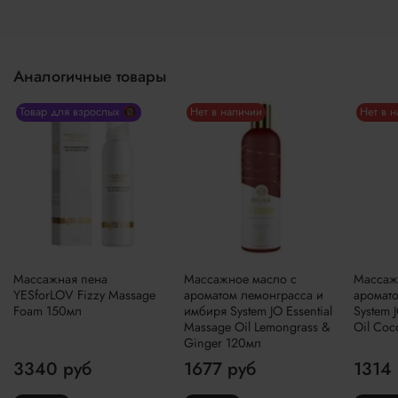
Аналогичные товары
Товар для взрослых 🔞
Нет в наличии
Нет в 
Массажная пена
Массажное масло с
Массаж
YESforLOV Fizzy Massage
ароматом лемонграсса и
аромато
Foam 150мл
имбиря System JO Essential
System 
Massage Oil Lemongrass &
Oil Coc
Ginger 120мл
3340 руб
1677 руб
1314