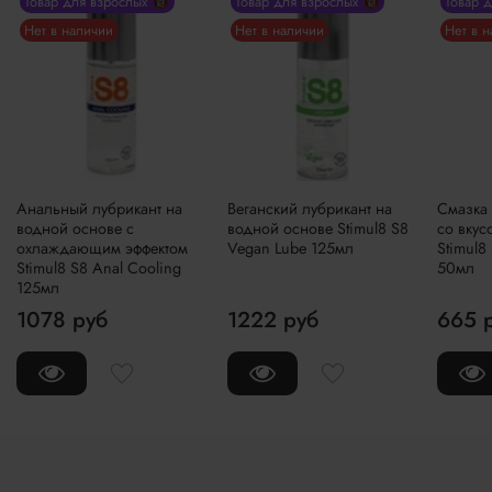
Товар для взрослых 🔞
Товар для взрослых 🔞
Товар 
Нет в наличии
Нет в наличии
Нет в 
Анальный лубрикант на
Веганский лубрикант на
Смазка
водной основе с
водной основе Stimul8 S8
со вку
охлаждающим эффектом
Vegan Lube 125мл
Stimul8
Stimul8 S8 Anal Cooling
50мл
125мл
1078 руб
1222 руб
665 