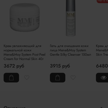
Нет в 
Крем увлажняющий для
Гель для очищения кожи
Крем дл
нормальной кожи
лица Mene&Moy System
Mene&Mo
Mene&Moy System Post Peel
Gentle Silky Cleanser 150мл
Skin Tr
Cream for Normal Skin 40г
3672 руб
3915 руб
6480