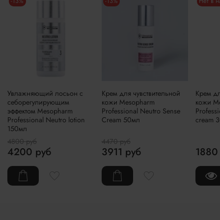
-13%
-13%
Нет в 
Увлажняющий лосьон с
Крем для чувствительной
Крем дл
себорегулирующим
кожи Mesopharm
кожи M
эффектом Mesopharm
Professional Neutro Sense
Profess
Professional Neutro lotion
Cream 50мл
cream 
150мл
4800 руб
4470 руб
4200 руб
3911 руб
1880