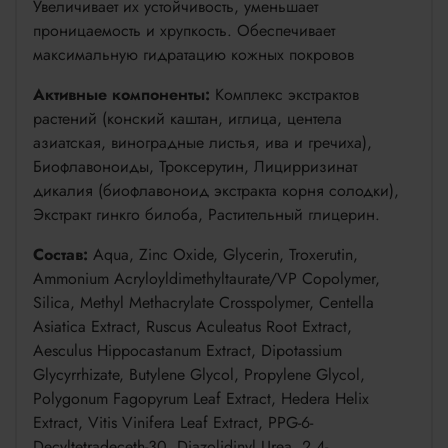
Увеличивает их устойчивость, уменьшает
проницаемость и хрупкость. Обеспечивает
максимальную гидратацию кожных покровов
Активные компоненты:
Комплекс экстрактов
растений (конский каштан, иглица, центела
азиатская, виноградные листья, ива и гречиха),
Биофлавоноиды, Троксерутин, Лицирризинат
дикалия (биофлавоноид экстракта корня солодки),
Экстракт гинкго билоба, Растительный глицерин.
Состав:
Aqua, Zinc Oxide, Glycerin, Troxerutin,
Ammonium Acryloyldimethyltaurate/VP Copolymer,
Silica, Methyl Methacrylate Crosspolymer, Centella
Asiatica Extract, Ruscus Aculeatus Root Extract,
Aesculus Hippocastanum Extract, Dipotassium
Glycyrrhizate, Butylene Glycol, Propylene Glycol,
Polygonum Fagopyrum Leaf Extract, Hedera Helix
Extract, Vitis Vinifera Leaf Extract, PPG-6-
Decyltetradeceth-30, Diazolidinyl Urea, 2,4-