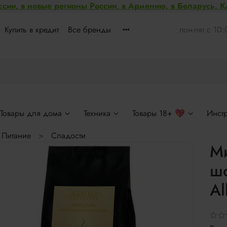
ссии, в новые регионы России, в Армению, в Беларусь, 
Купить в кредит
Все бренды
пон-пят с 10
Товары для дома
Техника
Товары 18+ 💖
Инст
Питание
Сладости
М
ш
Al