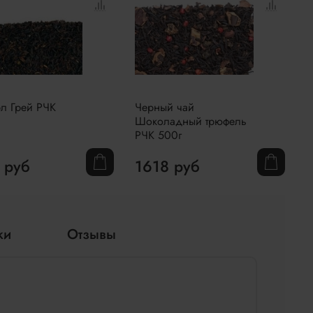
л Грей РЧК
Черный чай
Ч
Шоколадный трюфель
5
РЧК 500г
 руб
1618 руб
ки
Отзывы