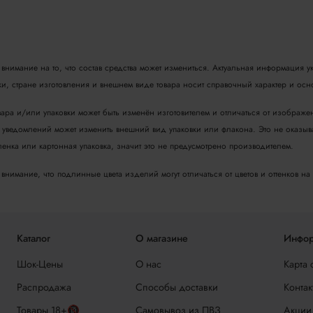
нимание на то, что состав средства может измениться. Актуальная информация ук
вки, стране изготовления и внешнем виде товара носит справочный характер и ос
ара и/или упаковки может быть изменён изготовителем и отличаться от изображен
уведомлений может изменить внешний вид упаковки или флакона. Это не оказывае
енка или картонная упаковка, значит это не предусмотрено производителем.
нимание, что подлинные цвета изделий могут отличаться от цветов и оттенков на 
Каталог
О магазине
Инфор
Шок-Цены
О нас
Карта 
Распродажа
Способы доставки
Контак
Товары 18+🔞
Самовывоз из ПВЗ
Акции