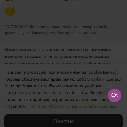
2017-2026 © Интернет-магазин Мелоскоп - товары для Вашей
красоты и уюта Вашего дома. Все права защищены.
Обращаем Ваше внимание на то, что данный интернет-сайт носит исключительно
информационный характер, и ни при каких условиях информация, касающаяся
технических характеристик товаров, и цены, размещенные на сайте, не являются
публичной офертой, определяемой положениями пункта 2 статьи 437 Гражданского
Наш сайт использует технические файлы (cookie-файлы),
кодекса РФ. Для получения подробной информации просьба обращаться к менеджеру.
которые обеспечивают правильную работу сайта и делают
Опубликованная на данном сайте информация может быть изменена в любое время без
ваше пребывание на нём максимально удобным.
предварительного уведомления.
Продолжая использовать наш сайт, вы даёте своё
согласие на обработку персональных данных в порядке,
Если вы заметили ошибку в описании, пожалуйста, сообщите нам по адресу
указанном
Политике обработки персональных данных
zakaz@meloskop.ru
Понятно