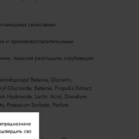
ягчающими свойствами
ыми и противовоспалительными
ение, помогая разгладить огрубевшую
amidopropyl Betaine, Glycerin,
l Glucoside, Betaine, Propolis Extract,
sium Hydroxide, Lactic Acid, Disodium
e, Potassium Sorbate, Parfum
непредназначе
одтвердить сво