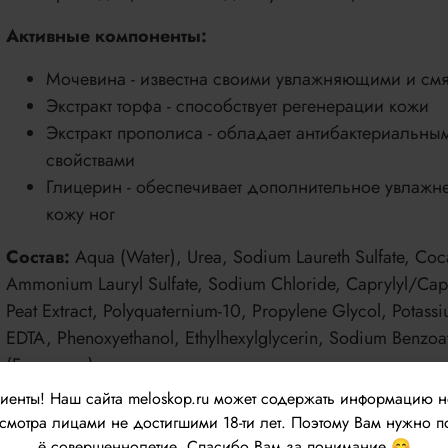
Активные компоненты:
Мочевина - известна своими увлажняющими и см
Экстракт торфа - способствует регенерации кожи
Экстракт прополиса - обладает антибактериальн
свойствами
Глицерин - обеспечивает дополнительное увлажн
кожу ног
Состав:
Aqua (Water), Urea, Sodium Laureth Sulfate, Coc
Ammonium Lauryl Sulfate, Sodium Chloride, Caprylyl/Capry
Peat Extract, Polyquaternium-10, Propylene Glycol, Potas
EDTA, Phenoxyethanol, Ethylhexylglycerin, Sodium Benzoat
(Fragrance).
лиенты!
Наш сайта meloskop.ru может содержать информацию 
Способ применения:
мотра лицами не достигшими 18-ти лет. Поэтому Вам нужно п
ё совершеннолетие. Спасибо Вам за понимание 😊