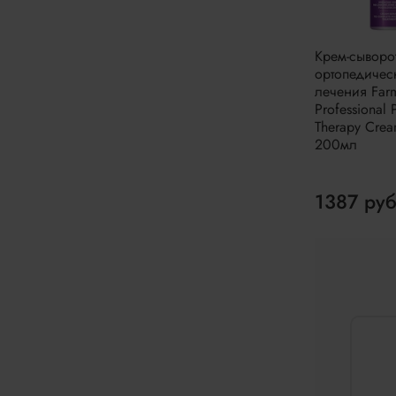
Крем-сыворо
ортопедичес
лечения Far
Professional
Therapy Cre
200мл
1387 ру