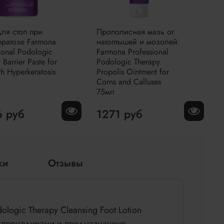
для стоп при
Прополисная мазь от
ератозе Farmona
натоптышей и мозолей
ional Podologic
Farmona Professional
 Barrier Paste for
Podologic Therapy
th Hyperkeratosis
Propolis Ointment for
Corns and Calluses
75мл
 руб
1271 руб
ки
Отзывы
ogic Therapy Cleansing Foot Lotion
 процедурами и предназначено