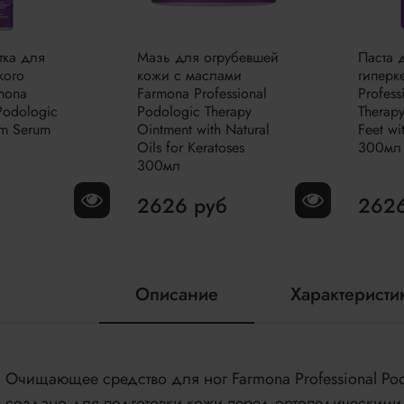
тка для
Мазь для огрубевшей
Паста 
кого
кожи с маслами
гиперк
mona
Farmona Professional
Profess
 Podologic
Podologic Therapy
Therapy
am Serum
Ointment with Natural
Feet wi
Oils for Keratoses
300мл
300мл
б
2626 руб
2626
Описание
Характеристи
Очищающее средство для ног Farmona Professional Podol
создано для подготовки кожи перед ортопедическими