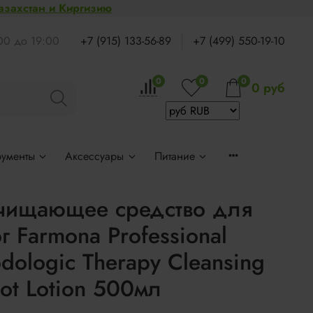
Казахстан и Киргизию
:00 до 19:00
+7 (915) 133-56-89
+7 (499) 550-19-10
0
0
0
0 руб
рументы
Аксессуары
Питание
чищающее средство для
г Farmona Professional
dologic Therapy Cleansing
ot Lotion 500мл