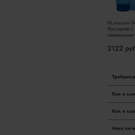
HL-лосьон G
Фусскрафт с
церамидами
2122 ру
Требуется
Нет. На н
Как я см
После офо
Как я см
наличие то
оплатить 
Наш интер
Могу ли 
также в Р
Опла