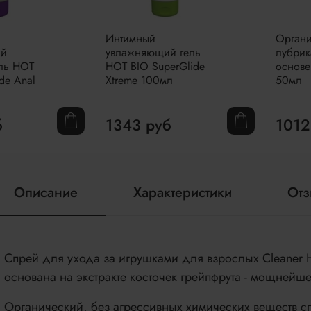
Интимный
Органи
ий
увлажняющий гель
лубрик
ль HOT
HOT BIO SuperGlide
основе
de Anal
Xtreme 100мл
50мл
б
1343 руб
1012
Описание
Характеристики
От
Cпрей для ухода за игрушками для взрослых Сleaner 
основана на экстракте косточек грейпфрута - мощнейше
Органический, без агрессивных химических веществ с