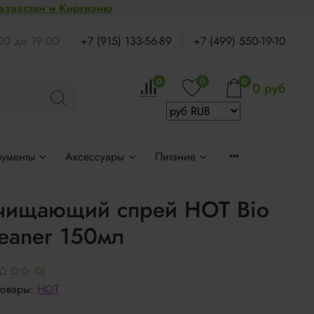
Казахстан и Киргизию
:00 до 19:00
+7 (915) 133-56-89
+7 (499) 550-19-10
0
0
0
0 руб
рументы
Аксессуары
Питание
чищающий спрей HOT Bio
eaner 150мл
(0)
товары:
HOT