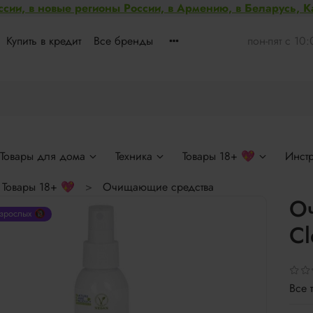
ссии, в новые регионы России, в Армению, в Беларусь, 
Купить в кредит
Все бренды
пон-пят с 10
Товары для дома
Техника
Товары 18+ 💖
Инст
Товары 18+ 💖
Очищающие средства
О
взрослых 🔞
Cl
Все 