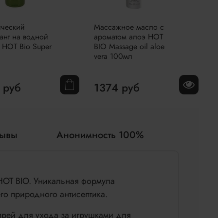
ческий
Массажное масло с
О
ант на водной
ароматом алоэ HOT
л
 HOT Bio Super
BIO Massage oil aloe
ч
vera 100мл
H
1
 руб
1374 руб
зывы
Анонимность 100%
НОТ BIO. Уникальная формула
го природного антисептика.
прей для ухода за игрушками для