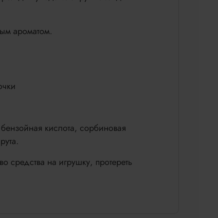
ным ароматом.
очки
 бензойная кислота, сорбиновая
рута.
о средства на игрушку, протереть