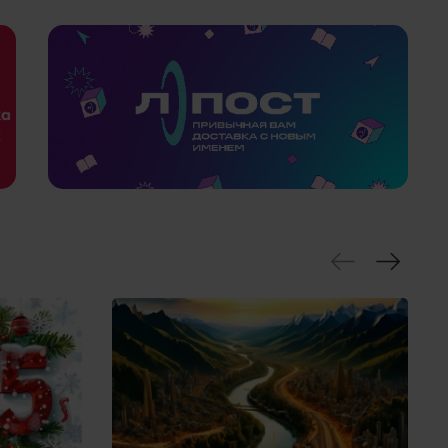
льно упаковывается в черную стрейч-пленку, а затем
ормлении заказ.
х знаков и компрометирующих надписей.
роводительных документах. А значит сотрудники на
ортной компании, которой осуществляется доставка.