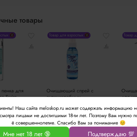
чные товары
ослых 🔞
Товар для взрослых 🔞
Товар 
пенка для
Очищающий спрей с
Очища
ла Swiss
антимикробным
для иг
dy Cleaner
эффектом Биоритм Clear
Swiss 
лиенты!
Наш сайта meloskop.ru может содержать информацию 
мл
Toy 100мл
Cleane
мотра лицами не достигшими 18-ти лет. Поэтому Вам нужно п
б
477 руб
2118
ё совершеннолетие. Спасибо Вам за понимание 😊
Мне нет 18 лет 🔞
Подтверждаю 💯