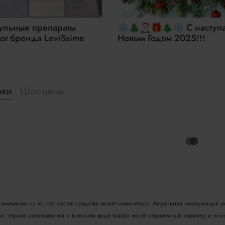
ульные препараты
❄🎄🎅🏻🎁🎄❄ С насту
 от бренда LeviSsime
Новым Годом 2025!!!
нки
Шок-цена
нимание на то, что состав средства может измениться. Актуальная информация ук
вки, стране изготовления и внешнем виде товара носит справочный характер и ос