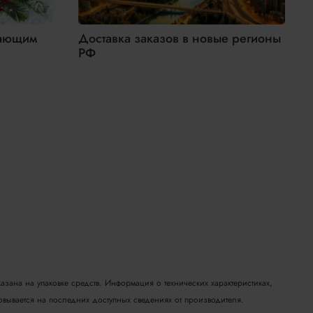
пающим
Доставка заказов в новые регионы
Н
РФ
П
у
азана на упаковке средств. Информация о технических характеристиках,
новывается на последних доступных сведениях от производителя.