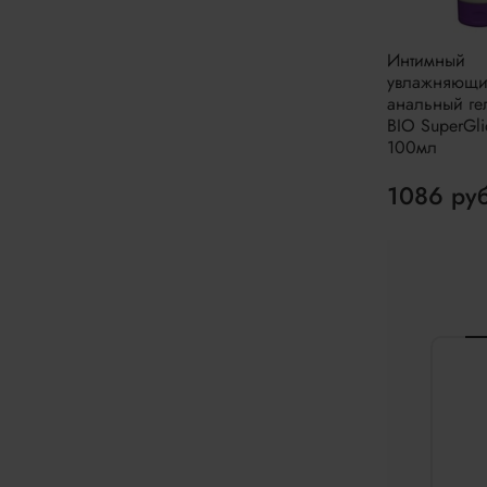
Интимный
увлажняющ
анальный ге
BIO SuperGli
100мл
1086 ру