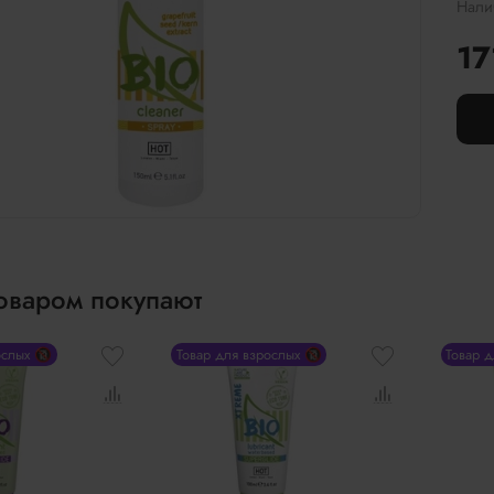
Нали
17
товаром покупают
ослых 🔞
Товар для взрослых 🔞
Товар 