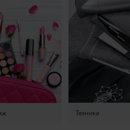
Техника
яж