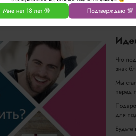
Мне нет 18 лет 🔞
Подтверждаю 💯
Иде
Что по
знак б
Мы ста
перед 
Подаро
для по
Будьте 