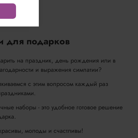
и для подарков
дарить на праздник, день рождения или в
лагодарности и выражения симпатии?
лкиваемся с этим вопросом каждый раз
праздниками.
чные наборы - это удобное готовое решение
дарка.
красивы, молоды и счастливы!