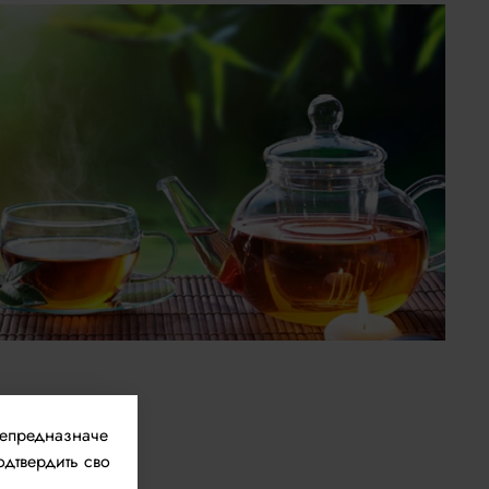
непредназначе
одтвердить сво