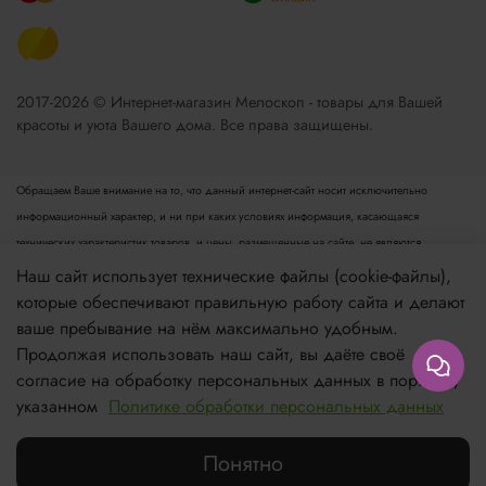
2017-2026 © Интернет-магазин Мелоскоп - товары для Вашей
красоты и уюта Вашего дома. Все права защищены.
Обращаем Ваше внимание на то, что данный интернет-сайт носит исключительно
информационный характер, и ни при каких условиях информация, касающаяся
технических характеристик товаров, и цены, размещенные на сайте, не являются
публичной офертой, определяемой положениями пункта 2 статьи 437 Гражданского
Наш сайт использует технические файлы (cookie-файлы),
кодекса РФ. Для получения подробной информации просьба обращаться к менеджеру.
которые обеспечивают правильную работу сайта и делают
Опубликованная на данном сайте информация может быть изменена в любое время без
ваше пребывание на нём максимально удобным.
предварительного уведомления.
Продолжая использовать наш сайт, вы даёте своё
согласие на обработку персональных данных в порядке,
Если вы заметили ошибку в описании, пожалуйста, сообщите нам по адресу
указанном
Политике обработки персональных данных
zakaz@meloskop.ru
Понятно