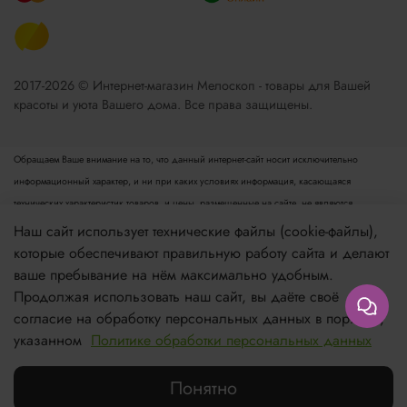
2017-2026 © Интернет-магазин Мелоскоп - товары для Вашей
красоты и уюта Вашего дома. Все права защищены.
Обращаем Ваше внимание на то, что данный интернет-сайт носит исключительно
информационный характер, и ни при каких условиях информация, касающаяся
технических характеристик товаров, и цены, размещенные на сайте, не являются
публичной офертой, определяемой положениями пункта 2 статьи 437 Гражданского
Наш сайт использует технические файлы (cookie-файлы),
кодекса РФ. Для получения подробной информации просьба обращаться к менеджеру.
которые обеспечивают правильную работу сайта и делают
Опубликованная на данном сайте информация может быть изменена в любое время без
ваше пребывание на нём максимально удобным.
предварительного уведомления.
Продолжая использовать наш сайт, вы даёте своё
согласие на обработку персональных данных в порядке,
Если вы заметили ошибку в описании, пожалуйста, сообщите нам по адресу
указанном
Политике обработки персональных данных
zakaz@meloskop.ru
Понятно