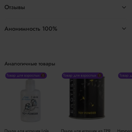
Отзывы
Анонимность 100%
Аналогичные товары
Товар для взрослых 🔞
Товар для взрослых 🔞
Товар 
Пудра для игрушек Lola
Пудра для игрушек из TPR
Натурал