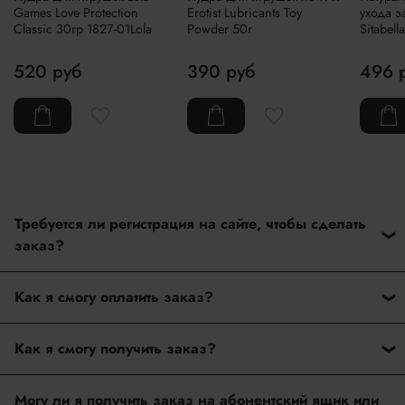
Games Love Protection
Erotist Lubricants Toy
ухода з
Classic 30гр 1827-01Lola
Powder 50г
Sitabell
520 руб
390 руб
496 
Требуется ли регистрация на сайте, чтобы сделать
заказ?
Нет. На нашем сайте нет регистрации при оформлении
Как я смогу оплатить заказ?
заказ. Вам достаточно ввести только данные при
оформлении покупки.
После оформления заказа дождитесь подтверждение
Как я смогу получить заказ?
наличие товара от нашего менеджера. Как только мы
подтвердим наличие товара, то сразу пришлем ссылку на
Наш интернет-магазин доставляет заказы по Москве,
Ваш заказ, где будет активная кнопка "Перейти к
Могу ли я получить заказ на абонентский ящик или