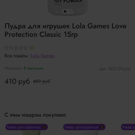
Пудра для игрушек Lola Games Love
Protection Classic 15гр
(0)
Все товары:
Lola Games
Наличие:
В наличии
арт.
1827-00Lola
410 руб
489 руб
С этим товаром покупают
Товар для взрослых 🔞
Товар для взрослых 🔞
Товар 