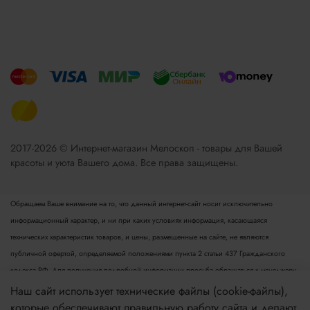
2017-2026 © Интернет-магазин Мелоскоп - товары для Вашей
красоты и уюта Вашего дома. Все права защищены.
Обращаем Ваше внимание на то, что данный интернет-сайт носит исключительно
информационный характер, и ни при каких условиях информация, касающаяся
технических характеристик товаров, и цены, размещенные на сайте, не являются
публичной офертой, определяемой положениями пункта 2 статьи 437 Гражданского
кодекса РФ. Для получения подробной информации просьба обращаться к менеджеру.
Опубликованная на данном сайте информация может быть изменена в любое время без
Наш сайт использует технические файлы (cookie-файлы),
предварительного уведомления.
которые обеспечивают правильную работу сайта и делают