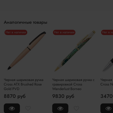
Аналогичные товары
Нет в наличии
Нет в наличии
Нет в 
Черная шариковая ручка
Черная шариковая ручка с
Черная 
Cross ATX Brushed Rose
гравировкой Cross
Cross Ni
Gold PVD
Wanderlust Borneo
8870 руб
9830 руб
3470