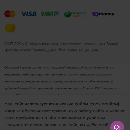
2017-2026 © Интернет-магазин Мелоскоп - товары для Вашей
красоты и уюта Вашего дома. Все права защищены.
Обращаем Ваше внимание на то, что данный интернет-сайт носит исключительно
информационный характер, и ни при каких условиях информация, касающаяся
технических характеристик товаров, и цены, размещенные на сайте, не являются
публичной офертой, определяемой положениями пункта 2 статьи 437 Гражданского
кодекса РФ. Для получения подробной информации просьба обращаться к менеджеру.
Опубликованная на данном сайте информация может быть изменена в любое время без
Наш сайт использует технические файлы (cookie-файлы),
предварительного уведомления.
которые обеспечивают правильную работу сайта и делают
ваше пребывание на нём максимально удобным.
Если вы заметили ошибку в описании, пожалуйста, сообщите нам по адресу
Продолжая использовать наш сайт, вы даёте своё
zakaz@meloskop.ru