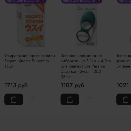
Товар для взрослых 🔞
Товар для взрослых 🔞
Товар 
Ультратонкие презервативы
Зеленое эрекционное
Телесна
Sagami Xtreme Superthin
виброкольцо 3,1см и 4,3см
фаллос 
15шт
Lola Games Pure Passion
Extreme
Daydream Green 1303-
03lola
1713 руб
1107 руб
1021