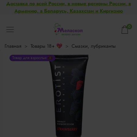
Доставка по всей России, в новые регионы России, в
Армению, в Беларусь, Казахстан и Киргизию
0
Главная
Товары 18+ 💖
Смазки, лубриканты
Товар для взрослых 🔞