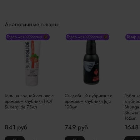
Аналогичные товары
Товар для взрослых 🔞
Товар для взрослых 🔞
Товар 
Гель на водной основе с
Съедобный лубрикант с
Лубрика
ароматом клубники HOT
ароматом клубники JuJu
клубни
Superglide 75мл
100мл
Shunga
Strawbe
165мл
841 руб
749 руб
1648