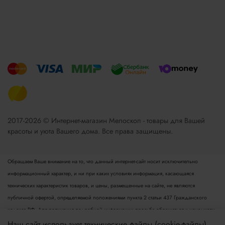
2017-2026 © Интернет-магазин Мелоскоп - товары для Вашей
красоты и уюта Вашего дома. Все права защищены.
Обращаем Ваше внимание на то, что данный интернет-сайт носит исключительно
информационный характер, и ни при каких условиях информация, касающаяся
технических характеристик товаров, и цены, размещенные на сайте, не являются
публичной офертой, определяемой положениями пункта 2 статьи 437 Гражданского
кодекса РФ. Для получения подробной информации просьба обращаться к менеджеру.
Опубликованная на данном сайте информация может быть изменена в любое время без
Наш сайт использует технические файлы (cookie-файлы),