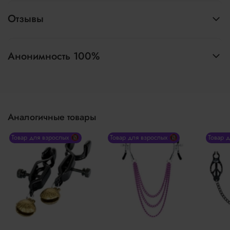
Отзывы
Анонимность 100%
Аналогичные товары
Товар для взрослых 🔞
Товар для взрослых 🔞
Товар 