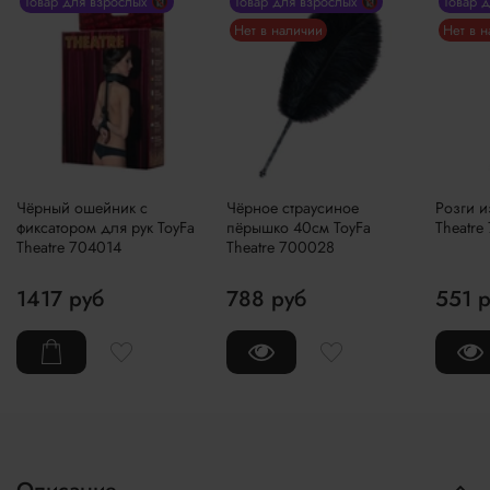
Товар для взрослых 🔞
Товар для взрослых 🔞
Товар 
Нет в наличии
Нет в 
Чёрный ошейник с
Чёрное страусиное
Розги и
фиксатором для рук ToyFa
пёрышко 40см ToyFa
Theatre
Theatre 704014
Theatre 700028
1417 руб
788 руб
551 