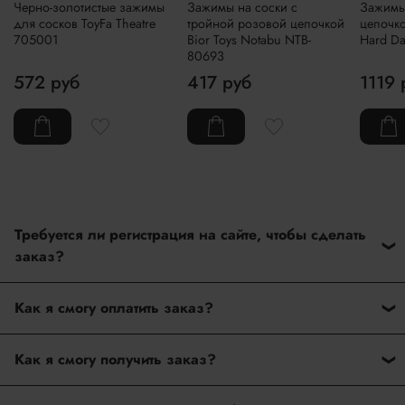
Черно-золотистые зажимы
Зажимы на соски с
Зажимы
для сосков ToyFa Theatre
тройной розовой цепочкой
цепочко
705001
Bior Toys Notabu NTB-
Hard Da
80693
572 руб
417 руб
1119 
Требуется ли регистрация на сайте, чтобы сделать
заказ?
Нет. На нашем сайте нет регистрации при оформлении
Как я смогу оплатить заказ?
заказ. Вам достаточно ввести только данные при
оформлении покупки.
После оформления заказа дождитесь подтверждение
Как я смогу получить заказ?
наличие товара от нашего менеджера. Как только мы
подтвердим наличие товара, то сразу пришлем ссылку на
Наш интернет-магазин доставляет заказы по Москве,