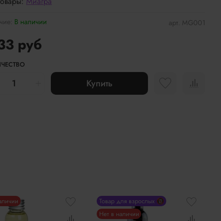
товары:
Миагра
чие:
В наличии
арт.
MG001
33 руб
ЧЕСТВО
Купить
наличии
Товар для взрослых 🔞
Нет в наличии