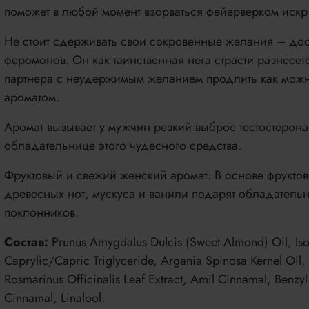
поможет в любой момент взорваться фейерверком искр
Не стоит сдерживать свои сокровенные желания – дос
феромонов. Он как таинственная нега страсти разнесет
партнера с неудержимым желанием продлить как мож
ароматом.
Аромат вызывает у мужчин резкий выброс тестостерона
обладательнице этого чудесного средства.
Фруктовый и свежий женский аромат. В основе фруктов
древесных нот, мускуса и ванили подарят обладател
поклонников.
Состав:
Prunus Amygdalus Dulcis (Sweet Almond) Oil, Iso
Caprylic/Capric Triglyceride, Argania Spinosa Kernel Oil,
Rosmarinus Officinalis Leaf Extract, Amil Cinnamal, Benzyl
Cinnamal, Linalool.