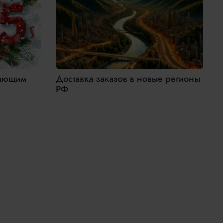
пающим
Доставка заказов в новые регионы
Н
РФ
П
у