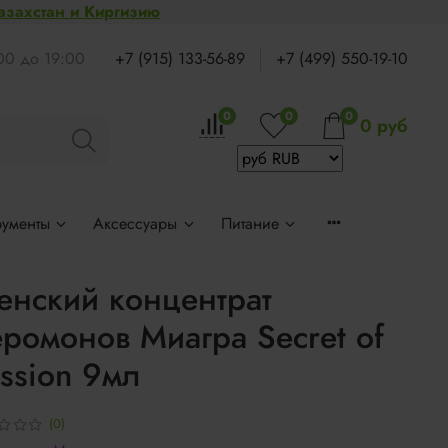
Казахстан и Киргизию
:00 до 19:00
+7 (915) 133-56-89
+7 (499) 550-19-10
0
0
0
0 руб
рументы
Аксессуары
Питание
нский концентрат
ромонов Миагра Secret of
ssion 9мл
(0)