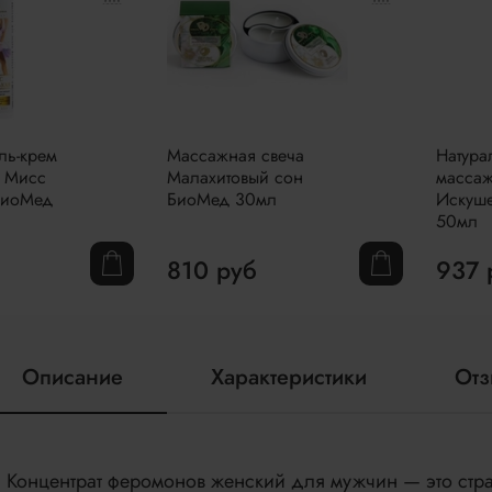
ль-крем
Массажная свеча
Натура
 Мисс
Малахитовый сон
масса
БиоМед
БиоМед 30мл
Искуш
50мл
810 руб
937 
Описание
Характеристики
От
Концентрат феромонов женский для мужчин — это стр