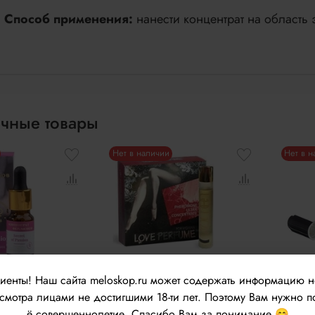
Способ применения:
нанести концентрат на область 
чные товары
Нет в наличии
Нет в 
лиенты!
Наш сайта meloskop.ru может содержать информацию 
центрат
Женский концентрат
Женск
Миагра
феромонов Роспарфюм
молек
мотра лицами не достигшими 18-ти лет. Поэтому Вам нужно п
ssion 9мл
Love Perfume 10мл
фером
ё совершеннолетие. Спасибо Вам за понимание 😊