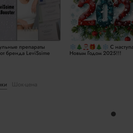
ульные препараты
❄🎄🎅🏻🎁🎄❄ С насту
 от бренда LeviSsime
Новым Годом 2025!!!
нки
Шок-цена