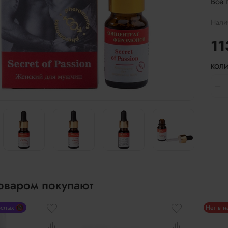
Все 
Нали
11
КОЛИ
товаром покупают
ослых 🔞
Нет в 