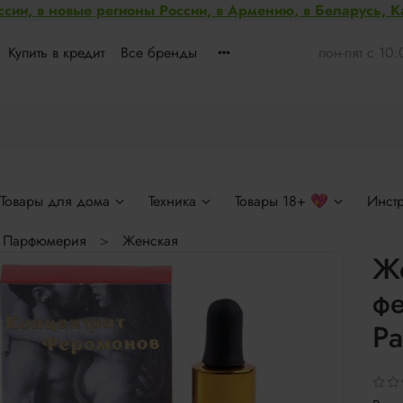
ссии, в новые регионы России, в Армению, в Беларусь, 
Купить в кредит
Все бренды
пон-пят с 10
Товары для дома
Техника
Товары 18+ 💖
Инст
Парфюмерия
Женская
Же
фе
Pa