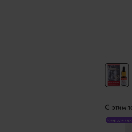
С этим 
Товар для взр