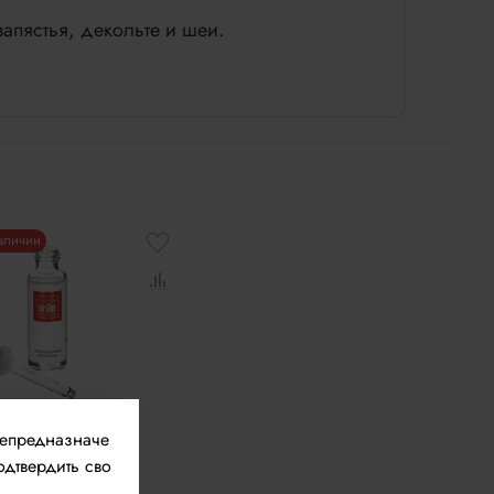
запястья, декольте и шеи.
наличии
непредназначе
ие
улярные
одтвердить сво
оны Роспарфюм