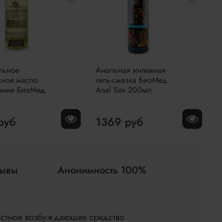
льное
Анальная интимная
жное масло
гель-смазка БиоМед
ение БиоМед
Anal Sex 200мл
руб
1369 руб
зывы
Анонимность 100%
астное возбуждающее средство