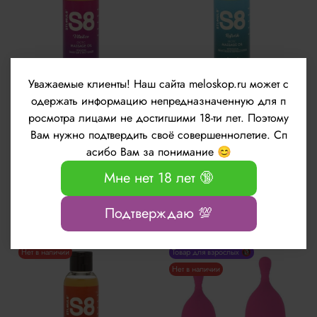
Уважаемые клиенты!
Наш сайта meloskop.ru может с
одержать информацию непредназначенную для п
Массажное масло с
Массажное масло с
росмотра лицами не достигшими 18-ти лет. Поэтому
ароматом лайма и имбиря
ароматом сливы и хлопка
Вам нужно подтвердить своё совершеннолетие. Сп
Stimul8 S8 Massage Oil
Stimul8 S8 Massage Oil
Vitalize 125мл
Refresh 125мл
асибо Вам за понимание 😊
994 руб
1017 руб
Мне нет 18 лет 🔞
Подтверждаю 💯
Нет в наличии
Товар для взрослых 🔞
Нет в наличии