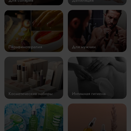
Для солярия
Депиляция
Парафинотерапия
Для мужчин
Косметические наборы
Интимная гигиена