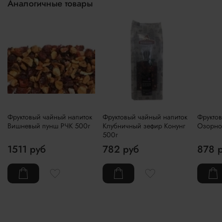
Аналогичные товары
Фруктовый чайный напиток
Фруктовый чайный напиток
Фруктов
Вишневый пунш РЧК 500г
Клубничный зефир Конунг
Озорной
500г
1511 руб
782 руб
878 