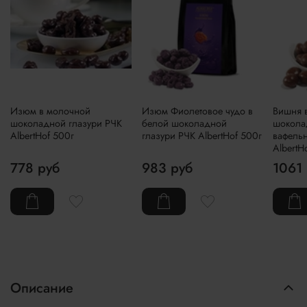
Изюм в молочной
Изюм Фиолетовое чудо в
Вишня 
шоколадной глазури РЧК
белой шоколадной
шокола
AlbertHof 500г
глазури РЧК AlbertHof 500г
вафель
AlbertH
778 руб
983 руб
1061
Описание