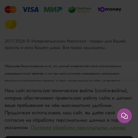
2017-2026 © Интернет-магазин Мелоскоп - товары для Вашей
красоты и уюта Вашего дома. Все права защищены.
Обращаем Ваше внимание на то, что данный интернет-сайт носит исключительно
информационный характер, и ни при каких условиях информация, касающаяся
технических характеристик товаров, и цены, размещенные на сайте, не являются
публичной офертой, определяемой положениями пункта 2 статьи 437 Гражданского
Наш сайт использует технические файлы (cookie-файлы),
кодекса РФ. Для получения подробной информации просьба обращаться к менеджеру.
которые обеспечивают правильную работу сайта и делают
Опубликованная на данном сайте информация может быть изменена в любое время без
ваше пребывание на нём максимально удобным.
предварительного уведомления.
Продолжая использовать наш сайт, вы даёте своё
согласие на обработку персональных данных в порядке,
Если вы заметили ошибку в описании, пожалуйста, сообщите нам по адресу
указанном
Политике обработки персональных данных
Купить
zakaz@meloskop.ru