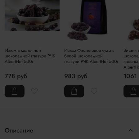
Изюм в молочной
Изюм Фиолетовое чудо в
Вишня 
шоколадной глазури РЧК
белой шоколадной
шокола
AlbertHof 500г
глазури РЧК AlbertHof 500г
вафель
AlbertH
778 руб
983 руб
1061
Описание