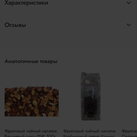
Характеристики
Отзывы
Аналогичные товары
Фруктовый чайный напиток
Фруктовый чайный напиток
Фруктов
Вишневый пунш РЧК 500г
Клубничный зефир Конунг
Озорной