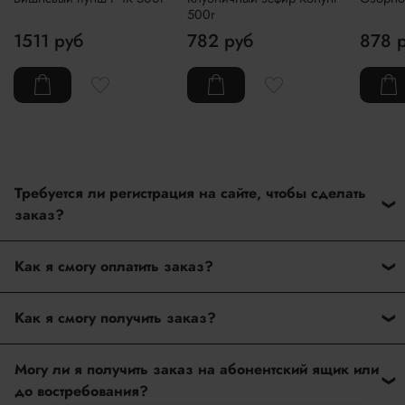
500г
1511 руб
782 руб
878 
Требуется ли регистрация на сайте, чтобы сделать
заказ?
Нет. На нашем сайте нет регистрации при оформлении
Как я смогу оплатить заказ?
заказ. Вам достаточно ввести только данные при
оформлении покупки.
После оформления заказа дождитесь подтверждение
Как я смогу получить заказ?
наличие товара от нашего менеджера. Как только мы
подтвердим наличие товара, то сразу пришлем ссылку на
Наш интернет-магазин доставляет заказы по Москве,
Ваш заказ, где будет активная кнопка "Перейти к
Могу ли я получить заказ на абонентский ящик или
Московской области, по всей территории РФ, в новые
оплате". На данный момент оплатить товар можно
до востребования?
регионы России, а также в Республику Беларусь,