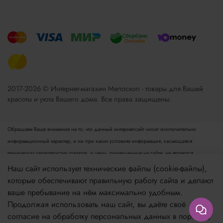
2017-2026 © Интернет-магазин Мелоскоп - товары для Вашей
красоты и уюта Вашего дома. Все права защищены.
Обращаем Ваше внимание на то, что данный интернет-сайт носит исключительно
информационный характер, и ни при каких условиях информация, касающаяся
технических характеристик товаров, и цены, размещенные на сайте, не являются
публичной офертой, определяемой положениями пункта 2 статьи 437 Гражданского
Наш сайт использует технические файлы (cookie-файлы),
кодекса РФ. Для получения подробной информации просьба обращаться к менеджеру.
которые обеспечивают правильную работу сайта и делают
Опубликованная на данном сайте информация может быть изменена в любое время без
ваше пребывание на нём максимально удобным.
предварительного уведомления.
Продолжая использовать наш сайт, вы даёте своё
согласие на обработку персональных данных в порядке,
Если вы заметили ошибку в описании, пожалуйста, сообщите нам по адресу