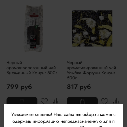
Черный
Черный
ароматизированный чай
ароматизированный чай
Витаминный Конунг 500г
Улыбка Фортуны Конунг
500г
799 руб
817 руб
Уважаемые клиенты!
Наш сайта meloskop.ru может с
одержать информацию непредназначенную для п