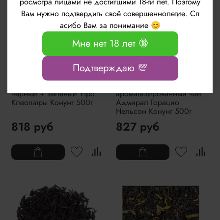
росмотра лицами не достигшими 18-ти лет. Поэтому
Вам нужно подтвердить своё совершеннолетие. Сп
асибо Вам за понимание 😊
Мне нет 18 лет 🔞
Подтверждаю 💯
Чай ароматизированный
Черный
черный + зелёный Утро
ароматизированный чай
Клеопатры Конунг 500г
Адмирал Горацио
Нельсон Конунг 500г
818 руб
827 руб