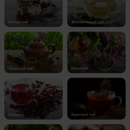
Белый чай
Жасминовый чай
Зелёный чай
Иван-чай
Каркадэ
Красный чай