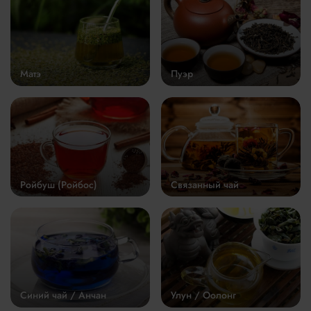
Матэ
Пуэр
Ройбуш (Ройбос)
Связанный чай
Синий чай / Анчан
Улун / Оолонг