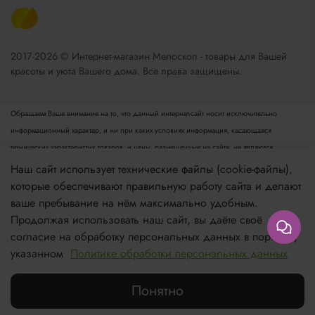
2017-2026 © Интернет-магазин Мелоскоп - товары для Вашей
красоты и уюта Вашего дома. Все права защищены.
Обращаем Ваше внимание на то, что данный интернет-сайт носит исключительно
информационный характер, и ни при каких условиях информация, касающаяся
технических характеристик товаров, и цены, размещенные на сайте, не являются
публичной офертой, определяемой положениями пункта 2 статьи 437 Гражданского
Наш сайт использует технические файлы (cookie-файлы),
кодекса РФ. Для получения подробной информации просьба обращаться к менеджеру.
которые обеспечивают правильную работу сайта и делают
Опубликованная на данном сайте информация может быть изменена в любое время без
ваше пребывание на нём максимально удобным.
предварительного уведомления.
Продолжая использовать наш сайт, вы даёте своё
согласие на обработку персональных данных в порядке,
Если вы заметили ошибку в описании, пожалуйста, сообщите нам по адресу
указанном
Политике обработки персональных данных
zakaz@meloskop.ru
Понятно
Каталог
Поиск
Корзина