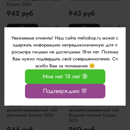
Конунг 500г
942 руб
943 руб
Уважаемые клиенты!
Наш сайта meloskop.ru может с
одержать информацию непредназначенную для п
росмотра лицами не достигшими 18-ти лет. Поэтому
Вам нужно подтвердить своё совершеннолетие. Сп
асибо Вам за понимание 😊
Мне нет 18 лет 🔞
Подтверждаю 💯
Черный
Черный
ароматизированный чай
ароматизированный чай
Арлекино Конунг 500г
Ягодная поляна Конунг
500г
944 руб
960 руб